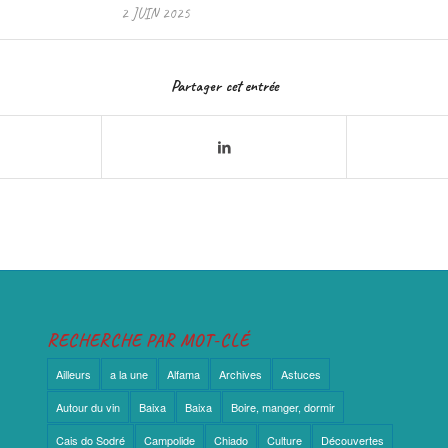
2 JUIN 2025
Partager cet entrée
RECHERCHE PAR MOT-CLÉ
Ailleurs
a la une
Alfama
Archives
Astuces
Autour du vin
Baixa
Baixa
Boire, manger, dormir
Cais do Sodré
Campolide
Chiado
Culture
Découvertes