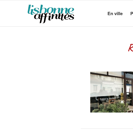
En ville
P
R