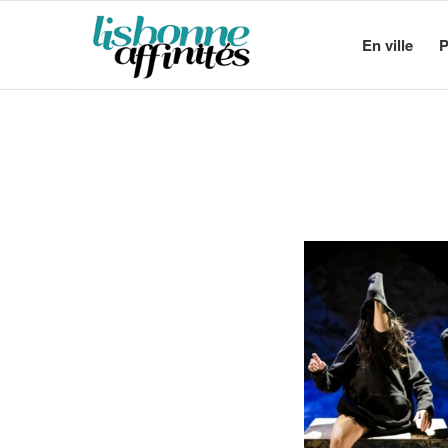
En ville
P