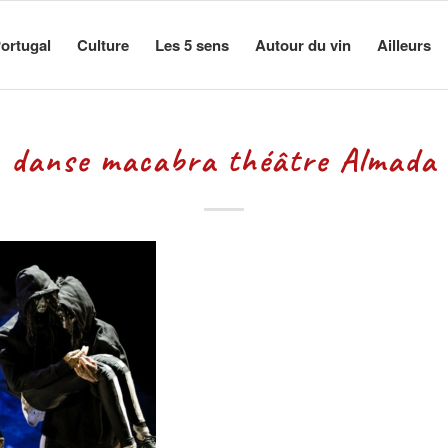
ortugal
Culture
Les 5 sens
Autour du vin
Ailleurs
danse macabra théâtre Almada