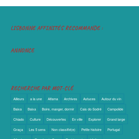
LISBONNE AFFINITÉS RECOMMANDE :
ANNONCE
RECHERCHE PAR MOT-CLÉ
Ailleurs
a la une
Alfama
Archives
Astuces
Autour du vin
Baixa
Baixa
Boire, manger, dormir
Cais do Sodré
Campolide
Chiado
Culture
Découvertes
En ville
Explorer
Grand large
Graça
Les 5 sens
Non classifié(e)
Petite histoire
Portugal