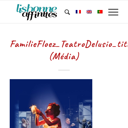
FamilieFloez_TeatroDelusio_ti
(Média)