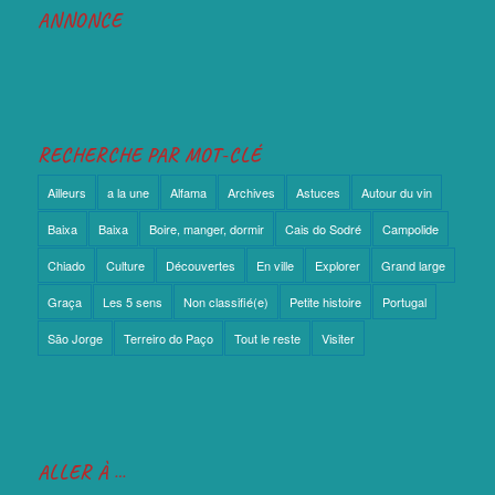
ANNONCE
RECHERCHE PAR MOT-CLÉ
Ailleurs
a la une
Alfama
Archives
Astuces
Autour du vin
Baixa
Baixa
Boire, manger, dormir
Cais do Sodré
Campolide
Chiado
Culture
Découvertes
En ville
Explorer
Grand large
Graça
Les 5 sens
Non classifié(e)
Petite histoire
Portugal
São Jorge
Terreiro do Paço
Tout le reste
Visiter
ALLER À …