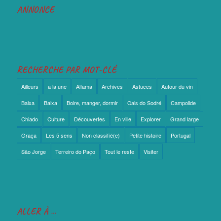
ANNONCE
RECHERCHE PAR MOT-CLÉ
Ailleurs
a la une
Alfama
Archives
Astuces
Autour du vin
Baixa
Baixa
Boire, manger, dormir
Cais do Sodré
Campolide
Chiado
Culture
Découvertes
En ville
Explorer
Grand large
Graça
Les 5 sens
Non classifié(e)
Petite histoire
Portugal
São Jorge
Terreiro do Paço
Tout le reste
Visiter
ALLER À …