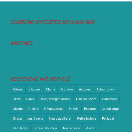
LISBONNE AFFINITÉS RECOMMANDE :
ANNONCE
RECHERCHE PAR MOT-CLÉ
Ailleurs
a la une
Alfama
Archives
Astuces
Autour du vin
Baixa
Baixa
Boire, manger, dormir
Cais do Sodré
Campolide
Chiado
Culture
Découvertes
En ville
Explorer
Grand large
Graça
Les 5 sens
Non classifié(e)
Petite histoire
Portugal
São Jorge
Terreiro do Paço
Tout le reste
Visiter