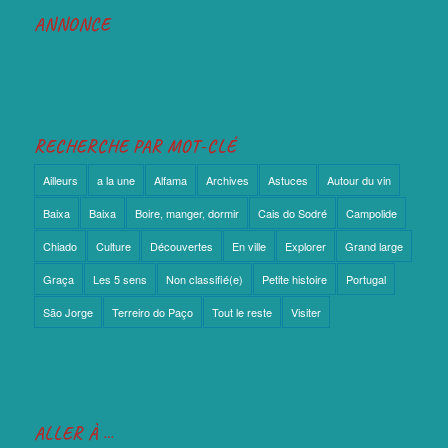
ANNONCE
RECHERCHE PAR MOT-CLÉ
Ailleurs
a la une
Alfama
Archives
Astuces
Autour du vin
Baixa
Baixa
Boire, manger, dormir
Cais do Sodré
Campolide
Chiado
Culture
Découvertes
En ville
Explorer
Grand large
Graça
Les 5 sens
Non classifié(e)
Petite histoire
Portugal
São Jorge
Terreiro do Paço
Tout le reste
Visiter
ALLER À …