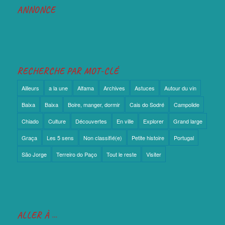
ANNONCE
RECHERCHE PAR MOT-CLÉ
Ailleurs
a la une
Alfama
Archives
Astuces
Autour du vin
Baixa
Baixa
Boire, manger, dormir
Cais do Sodré
Campolide
Chiado
Culture
Découvertes
En ville
Explorer
Grand large
Graça
Les 5 sens
Non classifié(e)
Petite histoire
Portugal
São Jorge
Terreiro do Paço
Tout le reste
Visiter
ALLER À …