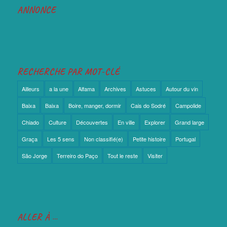
ANNONCE
RECHERCHE PAR MOT-CLÉ
Ailleurs
a la une
Alfama
Archives
Astuces
Autour du vin
Baixa
Baixa
Boire, manger, dormir
Cais do Sodré
Campolide
Chiado
Culture
Découvertes
En ville
Explorer
Grand large
Graça
Les 5 sens
Non classifié(e)
Petite histoire
Portugal
São Jorge
Terreiro do Paço
Tout le reste
Visiter
ALLER À …