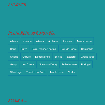
ANNONCE
RECHERCHE PAR MOT-CLÉ
Ailleurs
a la une
Alfama
Archives
Astuces
Autour du vin
Baixa
Baixa
Boire, manger, dormir
Cais do Sodré
Campolide
Chiado
Culture
Découvertes
En ville
Explorer
Grand large
Graça
Les 5 sens
Non classifié(e)
Petite histoire
Portugal
São Jorge
Terreiro do Paço
Tout le reste
Visiter
ALLER À …