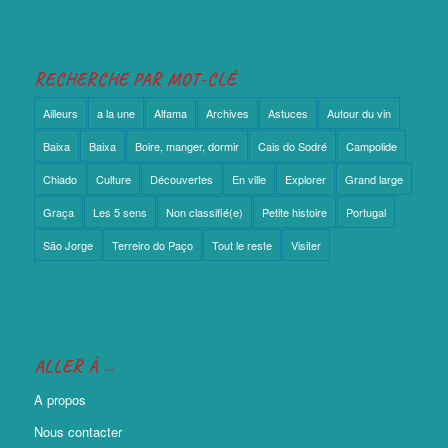
RECHERCHE PAR MOT-CLÉ
Ailleurs
a la une
Alfama
Archives
Astuces
Autour du vin
Baixa
Baixa
Boire, manger, dormir
Cais do Sodré
Campolide
Chiado
Culture
Découvertes
En ville
Explorer
Grand large
Graça
Les 5 sens
Non classifié(e)
Petite histoire
Portugal
São Jorge
Terreiro do Paço
Tout le reste
Visiter
ALLER À …
A propos
Nous contacter