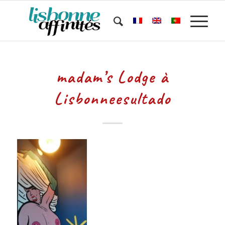
madam’s Lodge à
Lisbonneesultado