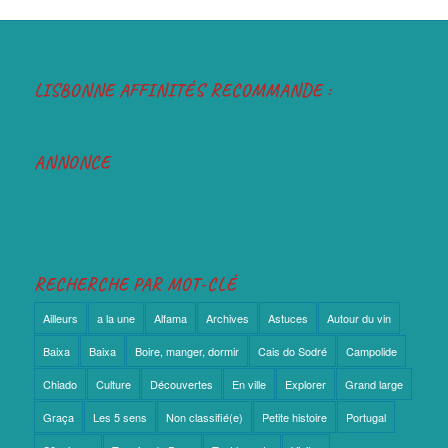
LISBONNE AFFINITÉS RECOMMANDE :
ANNONCE
RECHERCHE PAR MOT-CLÉ
Ailleurs
a la une
Alfama
Archives
Astuces
Autour du vin
Baixa
Baixa
Boire, manger, dormir
Cais do Sodré
Campolide
Chiado
Culture
Découvertes
En ville
Explorer
Grand large
Graça
Les 5 sens
Non classifié(e)
Petite histoire
Portugal