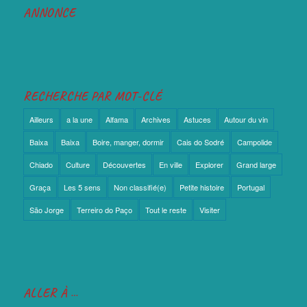
ANNONCE
RECHERCHE PAR MOT-CLÉ
Ailleurs
a la une
Alfama
Archives
Astuces
Autour du vin
Baixa
Baixa
Boire, manger, dormir
Cais do Sodré
Campolide
Chiado
Culture
Découvertes
En ville
Explorer
Grand large
Graça
Les 5 sens
Non classifié(e)
Petite histoire
Portugal
São Jorge
Terreiro do Paço
Tout le reste
Visiter
ALLER À …