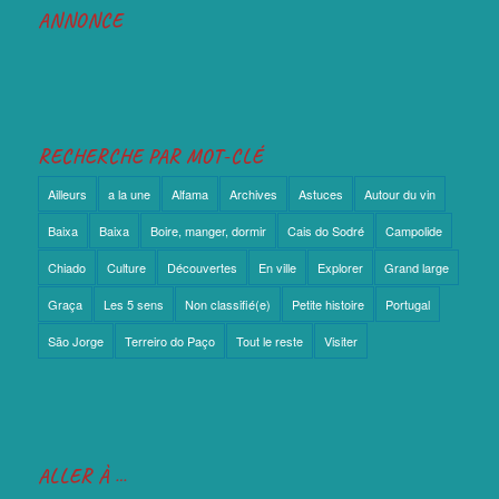
ANNONCE
RECHERCHE PAR MOT-CLÉ
Ailleurs
a la une
Alfama
Archives
Astuces
Autour du vin
Baixa
Baixa
Boire, manger, dormir
Cais do Sodré
Campolide
Chiado
Culture
Découvertes
En ville
Explorer
Grand large
Graça
Les 5 sens
Non classifié(e)
Petite histoire
Portugal
São Jorge
Terreiro do Paço
Tout le reste
Visiter
ALLER À …