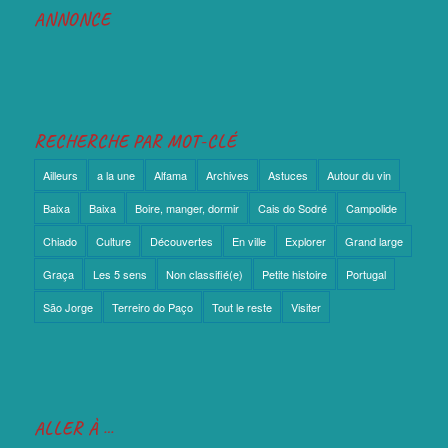
ANNONCE
RECHERCHE PAR MOT-CLÉ
Ailleurs
a la une
Alfama
Archives
Astuces
Autour du vin
Baixa
Baixa
Boire, manger, dormir
Cais do Sodré
Campolide
Chiado
Culture
Découvertes
En ville
Explorer
Grand large
Graça
Les 5 sens
Non classifié(e)
Petite histoire
Portugal
São Jorge
Terreiro do Paço
Tout le reste
Visiter
ALLER À …