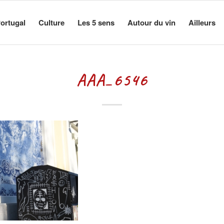
ortugal
Culture
Les 5 sens
Autour du vin
Ailleurs
AAA_6546