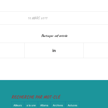
10 MARS 2019
Partager cet entrée
RECHERCHE PAR MOT-CLÉ
Ailleurs
a la une
Alfama
Archives
Astuces