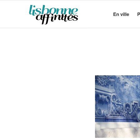
En ville
P