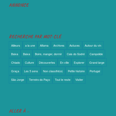
ANNONCE
RECHERCHE PAR MOT-CLÉ
Ailleurs
a la une
Alfama
Archives
Astuces
Autour du vin
Baixa
Baixa
Boire, manger, dormir
Cais do Sodré
Campolide
Chiado
Culture
Découvertes
En ville
Explorer
Grand large
Graça
Les 5 sens
Non classifié(e)
Petite histoire
Portugal
São Jorge
Terreiro do Paço
Tout le reste
Visiter
ALLER À …