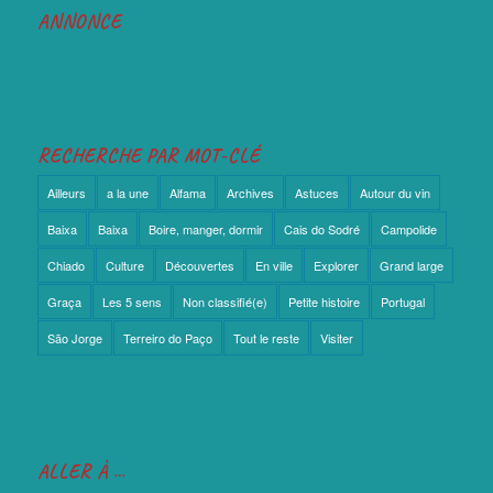
ANNONCE
RECHERCHE PAR MOT-CLÉ
Ailleurs
a la une
Alfama
Archives
Astuces
Autour du vin
Baixa
Baixa
Boire, manger, dormir
Cais do Sodré
Campolide
Chiado
Culture
Découvertes
En ville
Explorer
Grand large
Graça
Les 5 sens
Non classifié(e)
Petite histoire
Portugal
São Jorge
Terreiro do Paço
Tout le reste
Visiter
ALLER À …