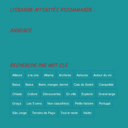
LISBONNE AFFINITÉS RECOMMANDE :
ANNONCE
RECHERCHE PAR MOT-CLÉ
Ailleurs
a la une
Alfama
Archives
Astuces
Autour du vin
Baixa
Baixa
Boire, manger, dormir
Cais do Sodré
Campolide
Chiado
Culture
Découvertes
En ville
Explorer
Grand large
Graça
Les 5 sens
Non classifié(e)
Petite histoire
Portugal
São Jorge
Terreiro do Paço
Tout le reste
Visiter