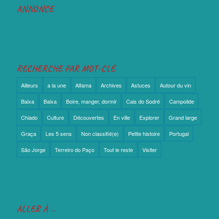
ANNONCE
RECHERCHE PAR MOT-CLÉ
Ailleurs
a la une
Alfama
Archives
Astuces
Autour du vin
Baixa
Baixa
Boire, manger, dormir
Cais do Sodré
Campolide
Chiado
Culture
Découvertes
En ville
Explorer
Grand large
Graça
Les 5 sens
Non classifié(e)
Petite histoire
Portugal
São Jorge
Terreiro do Paço
Tout le reste
Visiter
ALLER À …