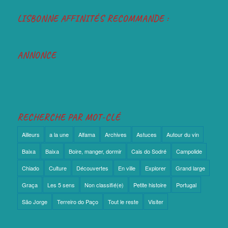
LISBONNE AFFINITÉS RECOMMANDE :
ANNONCE
RECHERCHE PAR MOT-CLÉ
Ailleurs
a la une
Alfama
Archives
Astuces
Autour du vin
Baixa
Baixa
Boire, manger, dormir
Cais do Sodré
Campolide
Chiado
Culture
Découvertes
En ville
Explorer
Grand large
Graça
Les 5 sens
Non classifié(e)
Petite histoire
Portugal
São Jorge
Terreiro do Paço
Tout le reste
Visiter