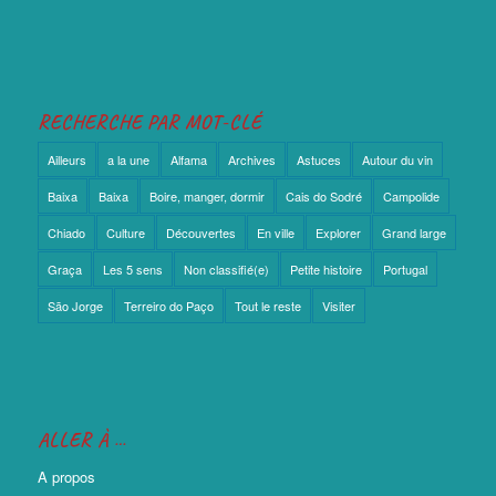
RECHERCHE PAR MOT-CLÉ
Ailleurs
a la une
Alfama
Archives
Astuces
Autour du vin
Baixa
Baixa
Boire, manger, dormir
Cais do Sodré
Campolide
Chiado
Culture
Découvertes
En ville
Explorer
Grand large
Graça
Les 5 sens
Non classifié(e)
Petite histoire
Portugal
São Jorge
Terreiro do Paço
Tout le reste
Visiter
ALLER À …
A propos