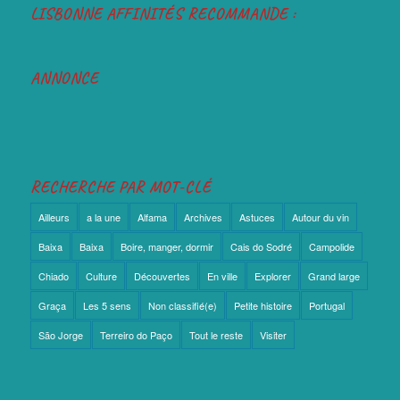
LISBONNE AFFINITÉS RECOMMANDE :
ANNONCE
RECHERCHE PAR MOT-CLÉ
Ailleurs
a la une
Alfama
Archives
Astuces
Autour du vin
Baixa
Baixa
Boire, manger, dormir
Cais do Sodré
Campolide
Chiado
Culture
Découvertes
En ville
Explorer
Grand large
Graça
Les 5 sens
Non classifié(e)
Petite histoire
Portugal
São Jorge
Terreiro do Paço
Tout le reste
Visiter