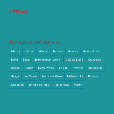
ANNONCE
RECHERCHE PAR MOT-CLÉ
Ailleurs
a la une
Alfama
Archives
Astuces
Autour du vin
Baixa
Baixa
Boire, manger, dormir
Cais do Sodré
Campolide
Chiado
Culture
Découvertes
En ville
Explorer
Grand large
Graça
Les 5 sens
Non classifié(e)
Petite histoire
Portugal
São Jorge
Terreiro do Paço
Tout le reste
Visiter