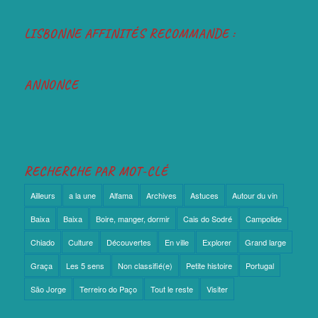
LISBONNE AFFINITÉS RECOMMANDE :
ANNONCE
RECHERCHE PAR MOT-CLÉ
Ailleurs
a la une
Alfama
Archives
Astuces
Autour du vin
Baixa
Baixa
Boire, manger, dormir
Cais do Sodré
Campolide
Chiado
Culture
Découvertes
En ville
Explorer
Grand large
Graça
Les 5 sens
Non classifié(e)
Petite histoire
Portugal
São Jorge
Terreiro do Paço
Tout le reste
Visiter