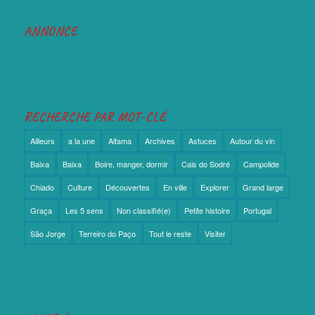
ANNONCE
RECHERCHE PAR MOT-CLÉ
Ailleurs
a la une
Alfama
Archives
Astuces
Autour du vin
Baixa
Baixa
Boire, manger, dormir
Cais do Sodré
Campolide
Chiado
Culture
Découvertes
En ville
Explorer
Grand large
Graça
Les 5 sens
Non classifié(e)
Petite histoire
Portugal
São Jorge
Terreiro do Paço
Tout le reste
Visiter