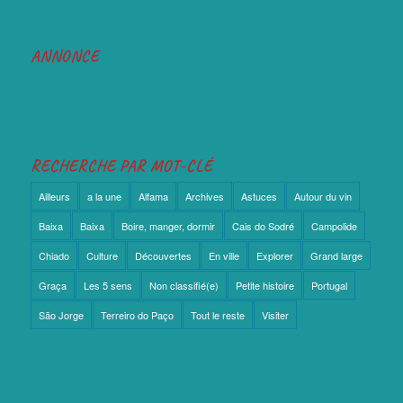
ANNONCE
RECHERCHE PAR MOT-CLÉ
Ailleurs
a la une
Alfama
Archives
Astuces
Autour du vin
Baixa
Baixa
Boire, manger, dormir
Cais do Sodré
Campolide
Chiado
Culture
Découvertes
En ville
Explorer
Grand large
Graça
Les 5 sens
Non classifié(e)
Petite histoire
Portugal
São Jorge
Terreiro do Paço
Tout le reste
Visiter