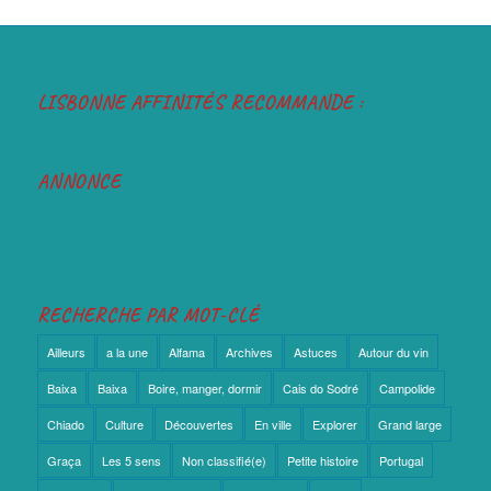
LISBONNE AFFINITÉS RECOMMANDE :
ANNONCE
RECHERCHE PAR MOT-CLÉ
Ailleurs
a la une
Alfama
Archives
Astuces
Autour du vin
Baixa
Baixa
Boire, manger, dormir
Cais do Sodré
Campolide
Chiado
Culture
Découvertes
En ville
Explorer
Grand large
Graça
Les 5 sens
Non classifié(e)
Petite histoire
Portugal