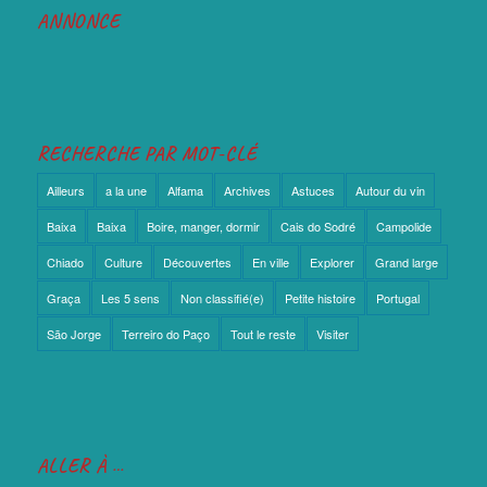
ANNONCE
RECHERCHE PAR MOT-CLÉ
Ailleurs
a la une
Alfama
Archives
Astuces
Autour du vin
Baixa
Baixa
Boire, manger, dormir
Cais do Sodré
Campolide
Chiado
Culture
Découvertes
En ville
Explorer
Grand large
Graça
Les 5 sens
Non classifié(e)
Petite histoire
Portugal
São Jorge
Terreiro do Paço
Tout le reste
Visiter
ALLER À …