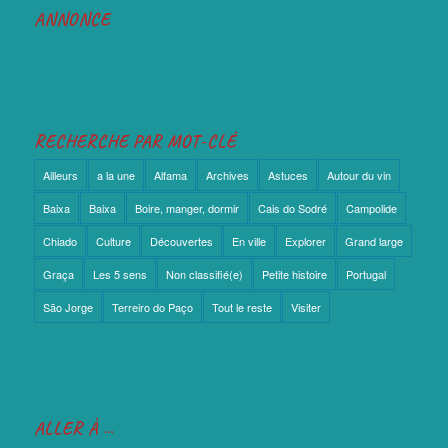
ANNONCE
RECHERCHE PAR MOT-CLÉ
Ailleurs
a la une
Alfama
Archives
Astuces
Autour du vin
Baixa
Baixa
Boire, manger, dormir
Cais do Sodré
Campolide
Chiado
Culture
Découvertes
En ville
Explorer
Grand large
Graça
Les 5 sens
Non classifié(e)
Petite histoire
Portugal
São Jorge
Terreiro do Paço
Tout le reste
Visiter
ALLER À …