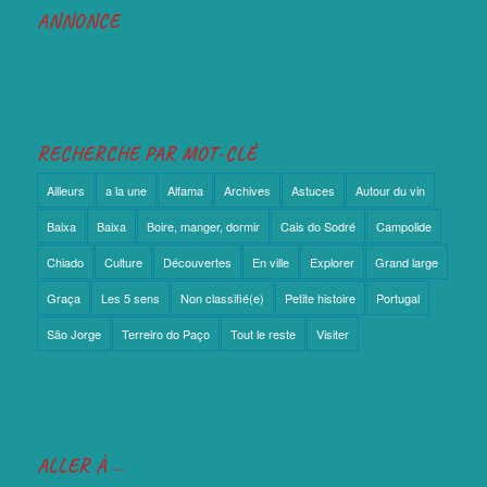
ANNONCE
RECHERCHE PAR MOT-CLÉ
Ailleurs
a la une
Alfama
Archives
Astuces
Autour du vin
Baixa
Baixa
Boire, manger, dormir
Cais do Sodré
Campolide
Chiado
Culture
Découvertes
En ville
Explorer
Grand large
Graça
Les 5 sens
Non classifié(e)
Petite histoire
Portugal
São Jorge
Terreiro do Paço
Tout le reste
Visiter
ALLER À …