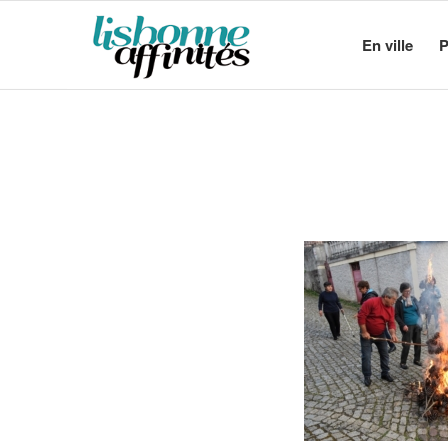
En ville
P