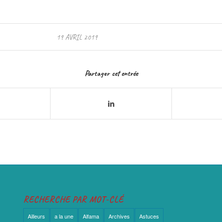
19 AVRIL 2019
Partager cet entrée
RECHERCHE PAR MOT-CLÉ
Ailleurs
a la une
Alfama
Archives
Astuces