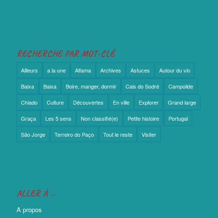
RECHERCHE PAR MOT-CLÉ
Ailleurs
a la une
Alfama
Archives
Astuces
Autour du vin
Baixa
Baixa
Boire, manger, dormir
Cais do Sodré
Campolide
Chiado
Culture
Découvertes
En ville
Explorer
Grand large
Graça
Les 5 sens
Non classifié(e)
Petite histoire
Portugal
São Jorge
Terreiro do Paço
Tout le reste
Visiter
ALLER À …
A propos