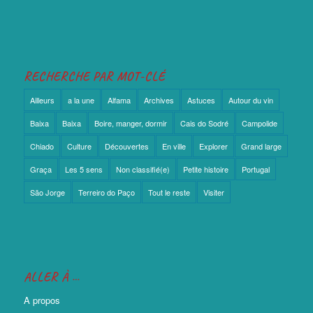
RECHERCHE PAR MOT-CLÉ
Ailleurs
a la une
Alfama
Archives
Astuces
Autour du vin
Baixa
Baixa
Boire, manger, dormir
Cais do Sodré
Campolide
Chiado
Culture
Découvertes
En ville
Explorer
Grand large
Graça
Les 5 sens
Non classifié(e)
Petite histoire
Portugal
São Jorge
Terreiro do Paço
Tout le reste
Visiter
ALLER À …
A propos