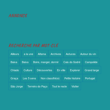
ANNONCE
RECHERCHE PAR MOT-CLÉ
Ailleurs
a la une
Alfama
Archives
Astuces
Autour du vin
Baixa
Baixa
Boire, manger, dormir
Cais do Sodré
Campolide
Chiado
Culture
Découvertes
En ville
Explorer
Grand large
Graça
Les 5 sens
Non classifié(e)
Petite histoire
Portugal
São Jorge
Terreiro do Paço
Tout le reste
Visiter