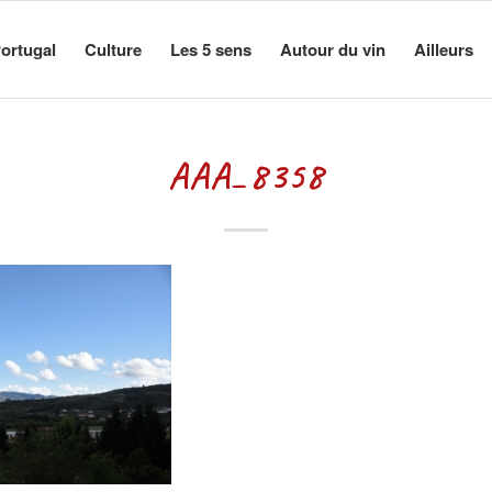
ortugal
Culture
Les 5 sens
Autour du vin
Ailleurs
AAA_8358