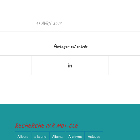
19 AVRIL 2019
Partager cet entrée
RECHERCHE PAR MOT-CLÉ
Ailleurs
a la une
Alfama
Archives
Astuces