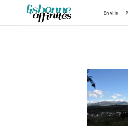
En ville
P