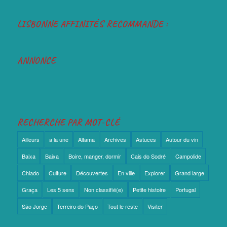
LISBONNE AFFINITÉS RECOMMANDE :
ANNONCE
RECHERCHE PAR MOT-CLÉ
Ailleurs
a la une
Alfama
Archives
Astuces
Autour du vin
Baixa
Baixa
Boire, manger, dormir
Cais do Sodré
Campolide
Chiado
Culture
Découvertes
En ville
Explorer
Grand large
Graça
Les 5 sens
Non classifié(e)
Petite histoire
Portugal
São Jorge
Terreiro do Paço
Tout le reste
Visiter