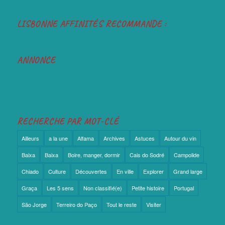
LISBONNE AFFINITÉS RECOMMANDE :
ANNONCE
RECHERCHE PAR MOT-CLÉ
Ailleurs
a la une
Alfama
Archives
Astuces
Autour du vin
Baixa
Baixa
Boire, manger, dormir
Cais do Sodré
Campolide
Chiado
Culture
Découvertes
En ville
Explorer
Grand large
Graça
Les 5 sens
Non classifié(e)
Petite histoire
Portugal
São Jorge
Terreiro do Paço
Tout le reste
Visiter