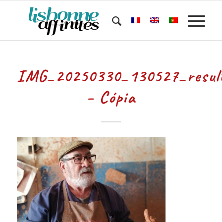
IMG_20250330_130527_resul
– Cópia