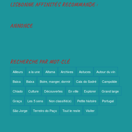
LISBONNE AFFINITÉS RECOMMANDE :
ANNONCE
RECHERCHE PAR MOT-CLÉ
Ailleurs
a la une
Alfama
Archives
Astuces
Autour du vin
Baixa
Baixa
Boire, manger, dormir
Cais do Sodré
Campolide
Chiado
Culture
Découvertes
En ville
Explorer
Grand large
Graça
Les 5 sens
Non classifié(e)
Petite histoire
Portugal
São Jorge
Terreiro do Paço
Tout le reste
Visiter