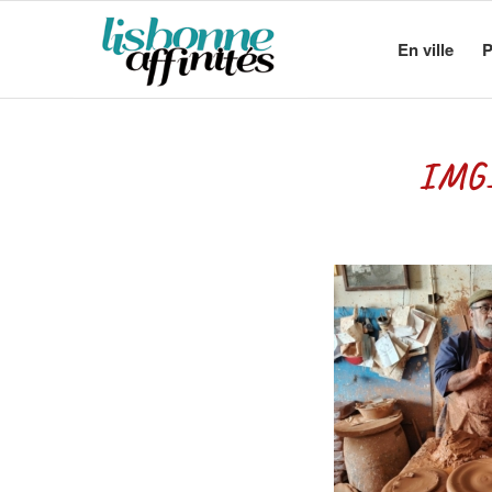
En ville
P
IMG_