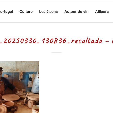
ortugal
Culture
Les 5 sens
Autour du vin
Ailleurs
20250330_130836_resultado – 