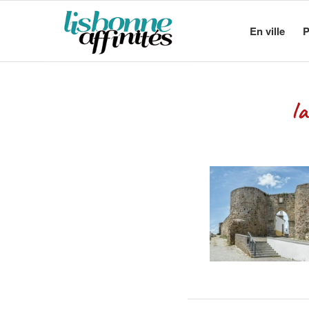
En ville
P
l