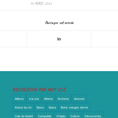
16 AVRIL 2025
Partager cet entrée
RECHERCHE PAR MOT-CLÉ
Ailleurs
a la une
Alfama
Archives
Astuces
Autour du vin
Baixa
Baixa
Boire, manger, dormir
Cais do Sodré
Campolide
Chiado
Culture
Découvertes