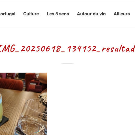
ortugal
Culture
Les 5 sens
Autour du vin
Ailleurs
IMG_20250618_134152_resultad