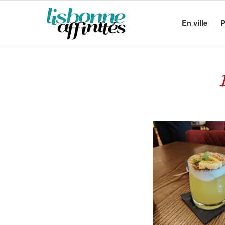
En ville
P