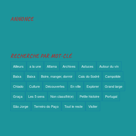
ANNONCE
RECHERCHE PAR MOT-CLÉ
Ailleurs
a la une
Alfama
Archives
Astuces
Autour du vin
Baixa
Baixa
Boire, manger, dormir
Cais do Sodré
Campolide
Chiado
Culture
Découvertes
En ville
Explorer
Grand large
Graça
Les 5 sens
Non classifié(e)
Petite histoire
Portugal
São Jorge
Terreiro do Paço
Tout le reste
Visiter