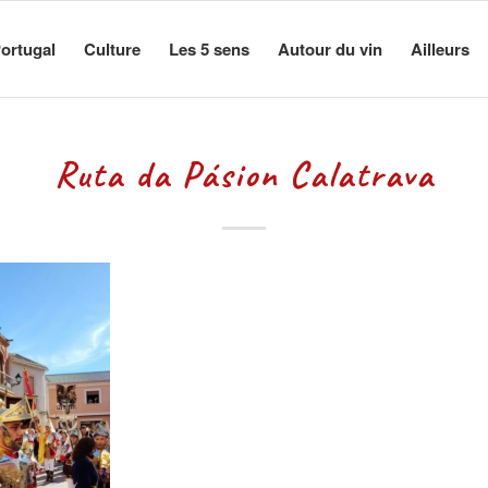
ortugal
Culture
Les 5 sens
Autour du vin
Ailleurs
Ruta da Pásion Calatrava