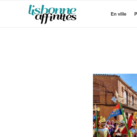
En ville
P