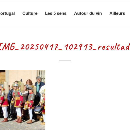
ortugal
Culture
Les 5 sens
Autour du vin
Ailleurs
IMG_20250417_102913_resultad