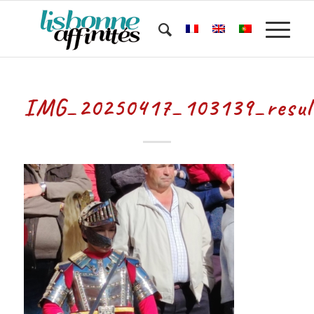
IMG_20250417_103139_resul