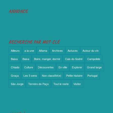
ANNONCE
RECHERCHE PAR MOT-CLÉ
Ailleurs
a la une
Alfama
Archives
Astuces
Autour du vin
Baixa
Baixa
Boire, manger, dormir
Cais do Sodré
Campolide
Chiado
Culture
Découvertes
En ville
Explorer
Grand large
Graça
Les 5 sens
Non classifié(e)
Petite histoire
Portugal
São Jorge
Terreiro do Paço
Tout le reste
Visiter