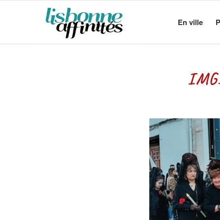
En ville
P
IMG_