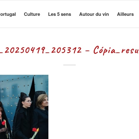
ortugal
Culture
Les 5 sens
Autour du vin
Ailleurs
20250419_205312 – Cópia_resu