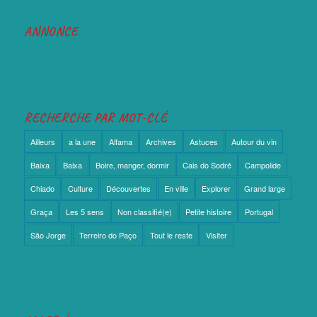
ANNONCE
RECHERCHE PAR MOT-CLÉ
Ailleurs
a la une
Alfama
Archives
Astuces
Autour du vin
Baixa
Baixa
Boire, manger, dormir
Cais do Sodré
Campolide
Chiado
Culture
Découvertes
En ville
Explorer
Grand large
Graça
Les 5 sens
Non classifié(e)
Petite histoire
Portugal
São Jorge
Terreiro do Paço
Tout le reste
Visiter