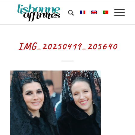
IMG_20250419_205640