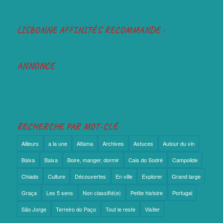
LISBONNE AFFINITÉS RECOMMANDE :
ANNONCE
RECHERCHE PAR MOT-CLÉ
Ailleurs
a la une
Alfama
Archives
Astuces
Autour du vin
Baixa
Baixa
Boire, manger, dormir
Cais do Sodré
Campolide
Chiado
Culture
Découvertes
En ville
Explorer
Grand large
Graça
Les 5 sens
Non classifié(e)
Petite histoire
Portugal
São Jorge
Terreiro do Paço
Tout le reste
Visiter