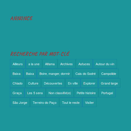
ANNONCE
RECHERCHE PAR MOT-CLÉ
Ailleurs
a la une
Alfama
Archives
Astuces
Autour du vin
Baixa
Baixa
Boire, manger, dormir
Cais do Sodré
Campolide
Chiado
Culture
Découvertes
En ville
Explorer
Grand large
Graça
Les 5 sens
Non classifié(e)
Petite histoire
Portugal
São Jorge
Terreiro do Paço
Tout le reste
Visiter